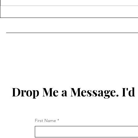
食尚生活：品味外燴的魅力與
盛宴之道：
精緻享受
體驗
Drop Me a Message. I'd
First Name
*